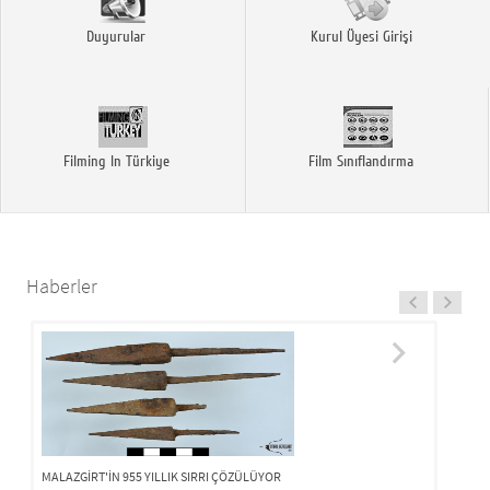
Duyurular
Kurul Üyesi Girişi
Filming In Türkiye
Film Sınıflandırma
Haberler
B
M
1
MALAZGİRT'İN 955 YILLIK SIRRI ÇÖZÜLÜYOR