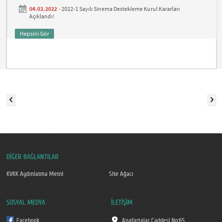
04.03.2022 -
2022-1 Sayılı Sinema Destekleme Kurul Kararları
Açıklandı!
Hepsini Gör
DİĞER BAĞLANTILAR
KVKK Aydınlatma Metni
Site Ağacı
SOSYAL MEDYA
İLETİŞİM
Facebook
Anafartalar Caddesi No:65