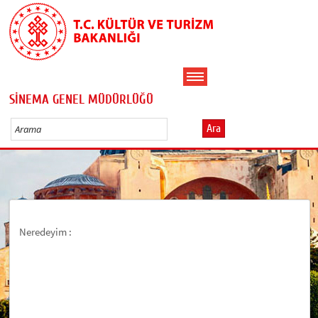
SİNEMA GENEL MÜDÜRLÜĞÜ
Ara
Neredeyim :