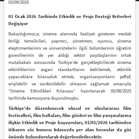
03/09/2025
01 Ocak 2026 Tarihinde Etkinlik ve Proje Desteği Kriterleri
Değişiyor
Bakanlığımızca; sinema alanında faaliyet gösteren meslek
birliği temsilcileri, yapımcı, yönetmen, oyuncu, sinema
eleştirmenlerinin ve üniversitelerin ilgili bölümlerinin öğretim
görevlilerinin de yer aldığı sektör paydaşlarının ortak
mutabakatı sonrasında Türkiye’de gerçekleştirilecek sinema
etkinliklerinin asgari standartlarını belirlemek, etkinlik
yapacaklara kılavuzluk etmek, organizasyonların şeffaf,
erişilebilir ve sürdürülebilir olmasını sağlamak amacıyla
“Sinema Etkinlikleri Kılavuzu” hazırlanarak 05/08/2025
tarihinde kamuoyuna duyurulmuştu.
Türkiye’de düzenlenecek ulusal ve uluslararası film
festivalleri, film haftaları, film günleri ve film yarışmalarına
ilişkin Etkinlik ve Proje başvuruları, 01/01/2026 tarihinden
itibaren söz konusu kılavuzda yer alan hususlar da göz
önünde bulundurularak değerlendirilecektir.